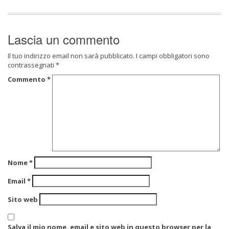
Lascia un commento
Il tuo indirizzo email non sarà pubblicato.
I campi obbligatori sono
contrassegnati
*
Commento
*
Nome
*
Email
*
Sito web
Salva il mio nome, email e sito web in questo browser per la