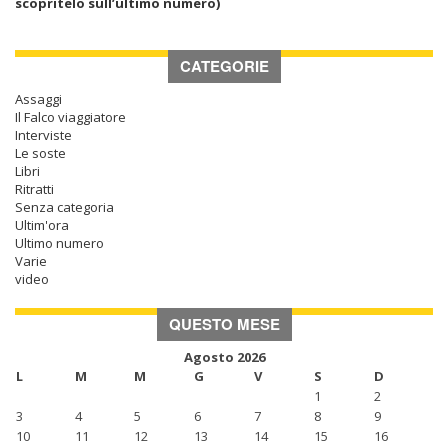
scopritelo sull’ultimo numero)
CATEGORIE
Assaggi
Il Falco viaggiatore
Interviste
Le soste
Libri
Ritratti
Senza categoria
Ultim'ora
Ultimo numero
Varie
video
QUESTO MESE
Agosto 2026
L
M
M
G
V
S
D
1
2
3
4
5
6
7
8
9
10
11
12
13
14
15
16