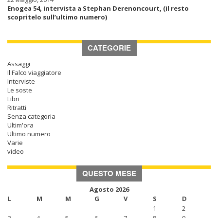
Enogea 54, intervista a Stephan Derenoncourt, (il resto
scopritelo sull’ultimo numero)
CATEGORIE
Assaggi
Il Falco viaggiatore
Interviste
Le soste
Libri
Ritratti
Senza categoria
Ultim'ora
Ultimo numero
Varie
video
QUESTO MESE
Agosto 2026
L
M
M
G
V
S
D
1
2