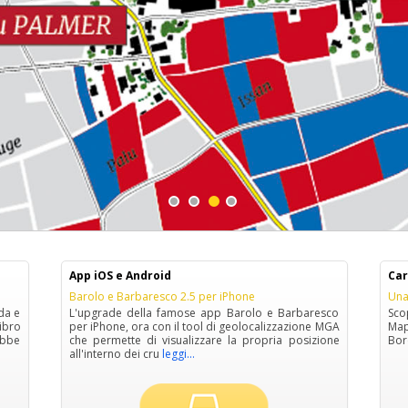
App iOS e Android
Car
Barolo e Barbaresco 2.5 per iPhone
Una
nda e
L'upgrade della famose app Barolo e Barbaresco
Scop
ibro
per iPhone, ora con il tool di geolocalizzazione MGA
Map
ebbe
che permette di visualizzare la propria posizione
Bord
all'interno dei cru
leggi...