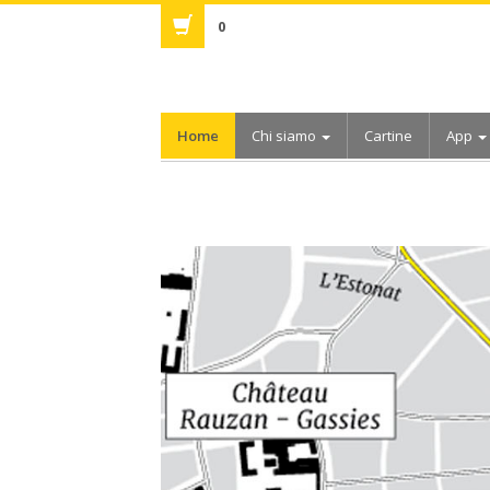
0
Home
Chi siamo
Cartine
App