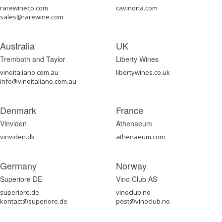
rarewineco.com
cavinona.com
sales@rarewine.com
Australia
UK
Trembath and Taylor
Liberty Wines
vinoitaliano.com.au
libertywines.co.uk
info@vinoitaliano.com.au
Denmark
France
Vinviden
Athenaeum
vinviden.dk
athenaeum.com
Germany
Norway
Superiore DE
Vino Club AS
superiore.de
vinoclub.no
kontact@superiore.de
post@vinoclub.no