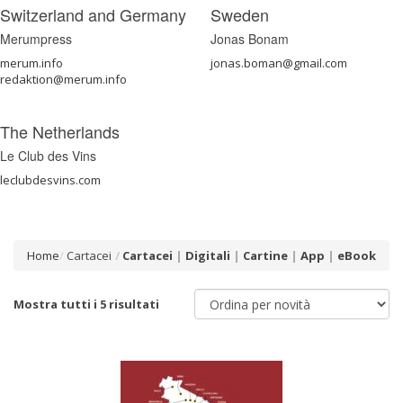
Switzerland and Germany
Sweden
Merumpress
Jonas Bonam
merum.info
jonas.boman@gmail.com
redaktion@merum.info
The Netherlands
Le Club des Vins
leclubdesvins.com
Home
Cartacei
Cartacei
|
Digitali
|
Cartine
|
App
|
eBook
Mostra tutti i 5 risultati