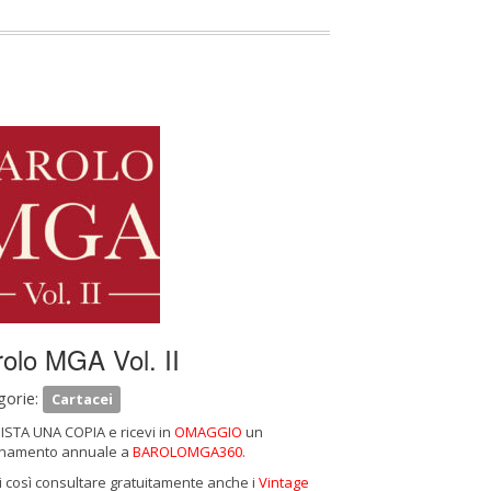
olo MGA Vol. II
gorie:
Cartacei
STA UNA COPIA e ricevi in
OMAGGIO
un
namento annuale a
BAROLOMGA360.
i così consultare gratuitamente anche i
Vintage