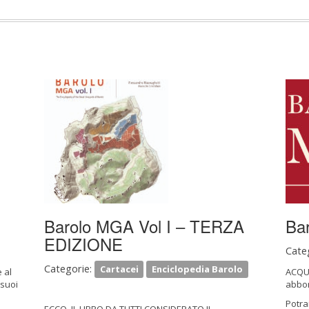
Barolo MGA Vol I – TERZA
Bar
EDIZIONE
Cate
Categorie:
Cartacei
Enciclopedia Barolo
 al
ACQUI
 suoi
abbo
Potra