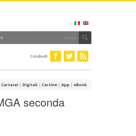
ni
Condividi
Cartacei
|
Digitali
|
Cartine
|
App
|
eBook
 MGA seconda