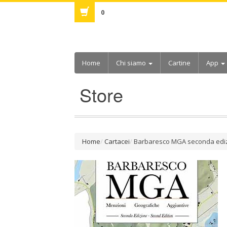
0
Home
Chi siamo
Cartine
App
Store
Home
Cartacei
Barbaresco MGA seconda edi