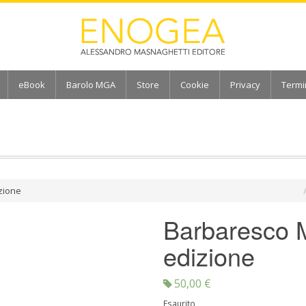
eBook
Barolo MGA
Store
Cookie
Privacy
Termi
zione
Barbaresco
edizione
50,00
€
Esaurito