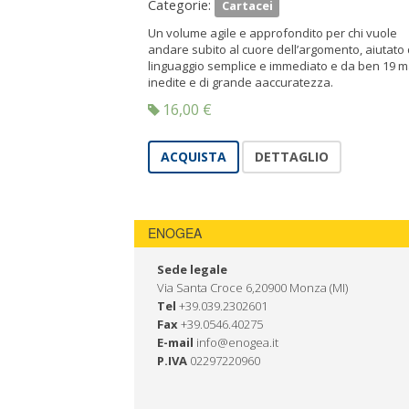
Categorie:
Cartacei
Un volume agile e approfondito per chi vuole
andare subito al cuore dell’argomento, aiutato
linguaggio semplice e immediato e da ben 19 
inedite e di grande aaccuratezza.
16,00
€
ACQUISTA
DETTAGLIO
ENOGEA
Sede legale
Via Santa Croce 6,20900 Monza (MI)
Tel
+39.039.2302601
Fax
+39.0546.40275
E-mail
info@enogea.it
P.IVA
02297220960