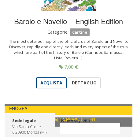
Barolo e Novello – English Edition
Categorie:
Cartine
The most detailed map of the official crus of Barolo and Novello.
Discover, rapidly and directly, each and every aspect of the crus
which are part of the history of Barolo (Cannubi, Sarmassa,
LIste, Ravera…).
7,00
€
ACQUISTA
DETTAGLIO
ENOGEA
CONTATTI / ISCRIVITI ALLA NEWSLETTER
Sede legale
Nome e cognome
Via Santa Croce
6,20900 Monza (MI)