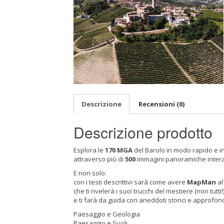
Descrizione
Recensioni (0)
Descrizione prodotto
Esplora le
170 MGA
del Barolo in modo rapido e in
attraverso più di
500
immagini panoramiche intera
E non solo:
con i testi descrittivi sarà come avere
MapMan
al
che ti rivelerà i suoi trucchi del mestiere (non tutti!
e ti farà da guida con aneddoti storici e approfond
Paesaggio e Geologia
Paesaggio e Suoli