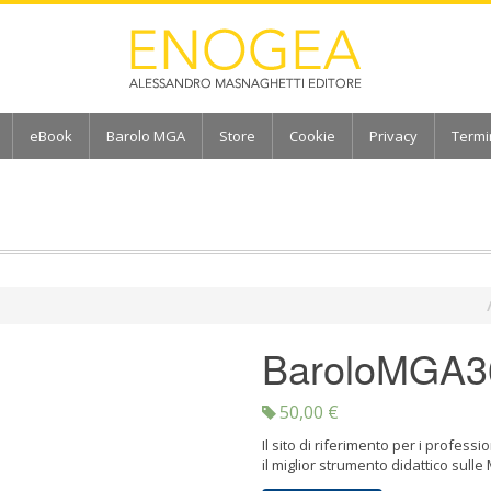
eBook
Barolo MGA
Store
Cookie
Privacy
Termi
BaroloMGA36
50,00
€
Il sito di riferimento per i professi
il miglior strumento didattico sull