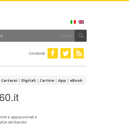
ni
Condividi
Cartacei
|
Digitali
|
Cartine
|
App
|
eBook
0.it
onisti e appassionati e
e MGA del Barolo!