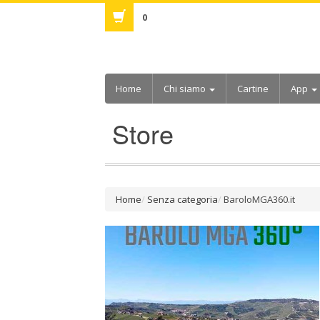
0
Home
Chi siamo
Cartine
App
Store
Home
Senza categoria
BaroloMGA360.it