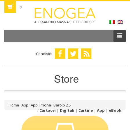
0
Condividi
Store
Home
App
App iPhone
Barolo 2.5
Cartacei
|
Digitali
|
Cartine
|
App
|
eBook