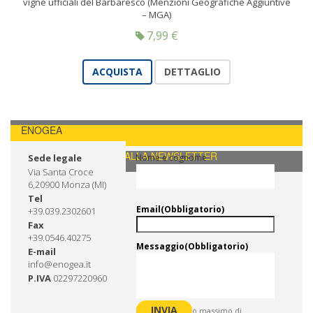
vigne ufficiali del Barbaresco (Menzioni Geografiche Aggiuntive
– MGA)
7,99
€
ACQUISTA
DETTAGLIO
ENOGEA
CONTATTI / ISCRIVITI ALLA NEWSLETTER
Sede legale
Nome e cognome
Via Santa Croce
6,20900 Monza (MI)
Tel
Email
(Obbligatorio)
+39.039.2302601
Fax
+39.0546.40275
Messaggio
(Obbligatorio)
E-mail
info@enogea.it
P.IVA
02297220960
0 di 600 numero massimo di