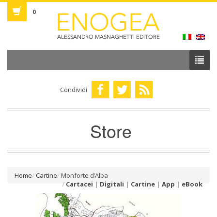
0
Condividi
Store
Home
Cartine
Monforte d’Alba
Cartacei
|
Digitali
|
Cartine
|
App
|
eBook