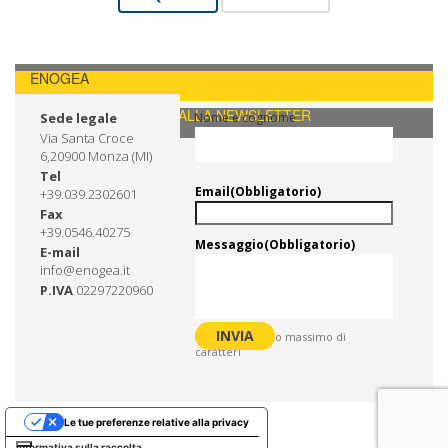
ENOGEA
CONTATTI / ISCRIVITI ALLA NEWSLETTER
Sede legale
Nome e cognome
Via Santa Croce
6,20900 Monza (MI)
Tel
Email
(Obbligatorio)
+39.039.2302601
Fax
+39.0546.40275
Messaggio
(Obbligatorio)
E-mail
info@enogea.it
P.IVA
02297220960
0 di 600 numero massimo di
caratteri
Le tue preferenze relative alla privacy
Informativa sulla raccolta