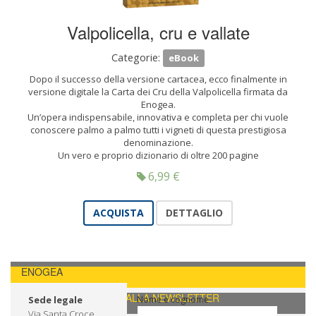
Valpolicella, cru e vallate
Categorie:
eBook
Dopo il successo della versione cartacea, ecco finalmente in
versione digitale la Carta dei Cru della Valpolicella firmata da
Enogea.
Un’opera indispensabile, innovativa e completa per chi vuole
conoscere palmo a palmo tutti i vigneti di questa prestigiosa
denominazione.
Un vero e proprio dizionario di oltre 200 pagine
6,99
€
ACQUISTA
DETTAGLIO
ENOGEA
CONTATTI / ISCRIVITI ALLA NEWSLETTER
Sede legale
Nome e cognome
Via Santa Croce