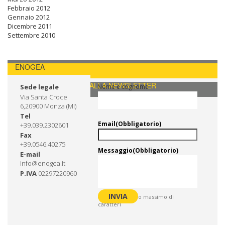
Febbraio 2012
Gennaio 2012
Dicembre 2011
Settembre 2010
ENOGEA
CONTATTI / ISCRIVITI ALLA NEWSLETTER
Sede legale
Nome e cognome
Via Santa Croce
6,20900 Monza (MI)
Tel
Email
(Obbligatorio)
+39.039.2302601
Fax
+39.0546.40275
Messaggio
(Obbligatorio)
E-mail
info@enogea.it
P.IVA
02297220960
0 di 600 numero massimo di
caratteri