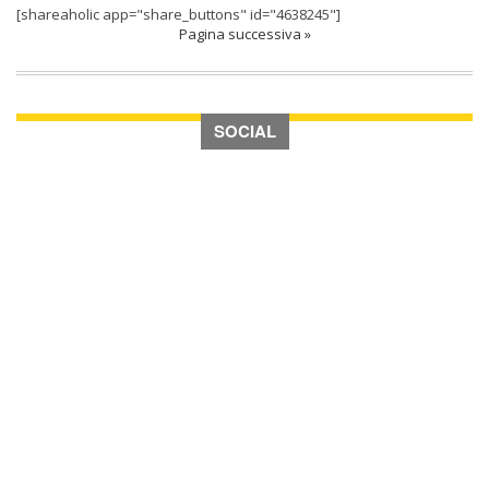
[shareaholic app="share_buttons" id="4638245"]
Pagina successiva »
SOCIAL