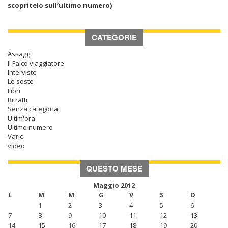
scopritelo sull’ultimo numero)
CATEGORIE
Assaggi
Il Falco viaggiatore
Interviste
Le soste
Libri
Ritratti
Senza categoria
Ultim'ora
Ultimo numero
Varie
video
QUESTO MESE
Maggio 2012
L
M
M
G
V
S
D
1
2
3
4
5
6
7
8
9
10
11
12
13
14
15
16
17
18
19
20