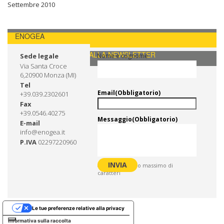
Settembre 2010
ENOGEA
CONTATTI / ISCRIVITI ALLA NEWSLETTER
Sede legale
Nome e cognome
Via Santa Croce
6,20900 Monza (MI)
Tel
Email
(Obbligatorio)
+39.039.2302601
Fax
+39.0546.40275
Messaggio
(Obbligatorio)
E-mail
info@enogea.it
P.IVA
02297220960
0 di 600 numero massimo di
caratteri
Le tue preferenze relative alla privacy
Informativa sulla raccolta