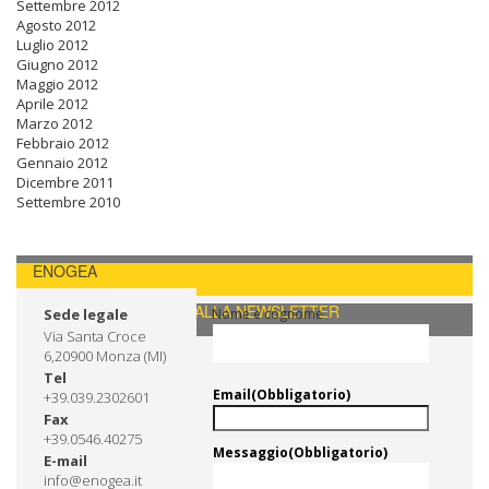
Settembre 2012
Agosto 2012
Luglio 2012
Giugno 2012
Maggio 2012
Aprile 2012
Marzo 2012
Febbraio 2012
Gennaio 2012
Dicembre 2011
Settembre 2010
ENOGEA
CONTATTI / ISCRIVITI ALLA NEWSLETTER
Sede legale
Nome e cognome
Via Santa Croce
6,20900 Monza (MI)
Tel
Email
(Obbligatorio)
+39.039.2302601
Fax
+39.0546.40275
Messaggio
(Obbligatorio)
E-mail
info@enogea.it