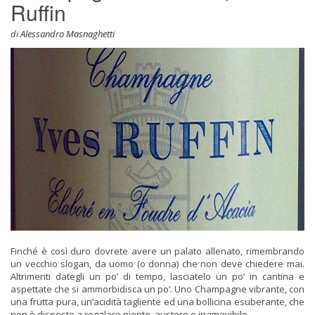
Ruffin
di
Alessandro Masnaghetti
Finché è così duro dovrete avere un palato allenato, rimembrando
un vecchio slogan, da uomo (o donna) che non deve chiedere mai.
Altrimenti dategli un po’ di tempo, lasciatelo un po’ in cantin
a e
aspettate che si ammorbidisca un po’. Uno Champagne vibrante, con
una frutta pura, un’acidità tagliente ed una bollicina esuberante, che
non è disposto a regalare niente, austero e inamovibile.