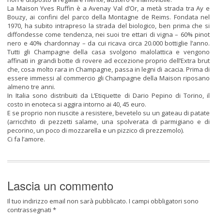
La Maison Yves Ruffin è a Avenay Val d’Or, a metà strada tra Ay e
Bouzy, ai confini del parco della Montagne de Reims. Fondata nel
1970, ha subito intrapreso la strada del biologico, ben prima che si
diffondesse come tendenza, nei suoi tre ettari di vigna – 60% pinot
nero e 40% chardonnay – da cui ricava circa 20.000 bottiglie l’anno.
Tutti gli Champagne della casa svolgono malolattica e vengono
affinati in grandi botte di rovere ad eccezione proprio dell’Extra brut
che, cosa molto rara in Champagne, passa in legni di acacia. Prima di
essere immessi al commercio gli Champagne della Maison riposano
almeno tre anni.
In Italia sono distribuiti da L’Etiquette di Dario Pepino di Torino, il
costo in enoteca si aggira intorno ai 40, 45 euro.
E se proprio non riuscite a resistere, bevetelo su un gateau di patate
(arricchito di pezzetti salame, una spolverata di parmigiano e di
pecorino, un poco di mozzarella e un pizzico di prezzemolo).
Ci fa l’amore.
Lascia un commento
Il tuo indirizzo email non sarà pubblicato.
I campi obbligatori sono
contrassegnati
*