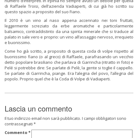
numero d’interpreti. In Irpinia ho sempre avuto un debole per quella
di Raffaele Troisi, dell’azienda Vadiaperti, di cui già ho scritto su
questo spazio a proposito del suo Fiano.
Il 2010 è un vino al naso appena accennato nei toni fruttati,
leggermente screziato da erbe aromatiche e particolarmente
balsamico, contraddistinto da una spinta minerale che si traduce al
palato in sale vero e proprio: un vino all’assaggio nervoso, irrequieto
e buonissimo.
Come ho già scritto, a proposito di questa coda di volpe rispetto al
buonissimo fiano (o al greco) di Raffaele, parafrasando un vecchio
detto popolare brasiliano che parlava di Garrincha (ritratto in foto) e
Pelé si potrebbe dire: Se parlate di Pelè, la gente si toglie il cappello.
Se parlate di Garrincha, piange. Era l’alegria del povo, l’allegria del
popolo. Proprio quel che è la Coda di Volpe di Vadiaperti.
Lascia un commento
Il tuo indirizzo email non sarà pubblicato.
I campi obbligatori sono
contrassegnati
*
Commento
*