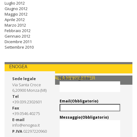
Luglio 2012
Giugno 2012
Maggio 2012
Aprile 2012
Marzo 2012
Febbraio 2012
Gennaio 2012
Dicembre 2011
Settembre 2010
ENOGEA
CONTATTI / ISCRIVITI ALLA NEWSLETTER
Sede legale
Nome e cognome
Via Santa Croce
6,20900 Monza (MI)
Tel
Email
(Obbligatorio)
+39.039.2302601
Fax
+39.0546.40275
Messaggio
(Obbligatorio)
E-mail
info@enogea.it
P.IVA
02297220960