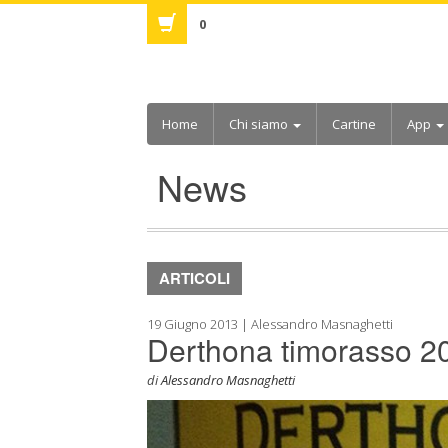
0
Home
Chi siamo
Cartine
App
News
ARTICOLI
19 Giugno 2013 | Alessandro Masnaghetti
Derthona timorasso 20
di
Alessandro Masnaghetti