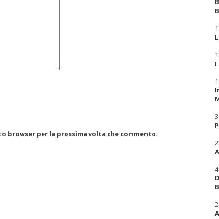
B
B
1
L
1
I
1
I
M
3
P
esto browser per la prossima volta che commento.
2
A
4
D
B
2
A