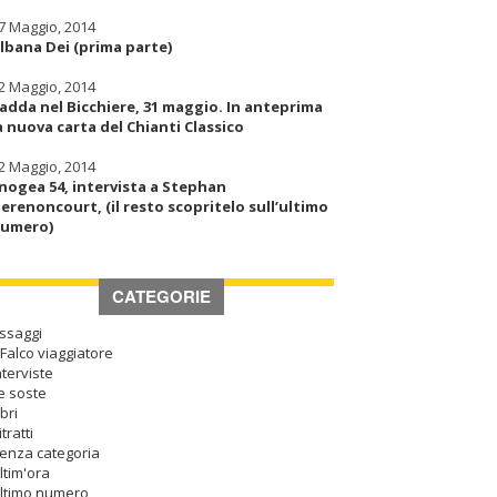
7 Maggio, 2014
lbana Dei (prima parte)
2 Maggio, 2014
adda nel Bicchiere, 31 maggio. In anteprima
a nuova carta del Chianti Classico
2 Maggio, 2014
nogea 54, intervista a Stephan
erenoncourt, (il resto scopritelo sull’ultimo
umero)
CATEGORIE
ssaggi
l Falco viaggiatore
nterviste
e soste
ibri
itratti
enza categoria
ltim'ora
ltimo numero