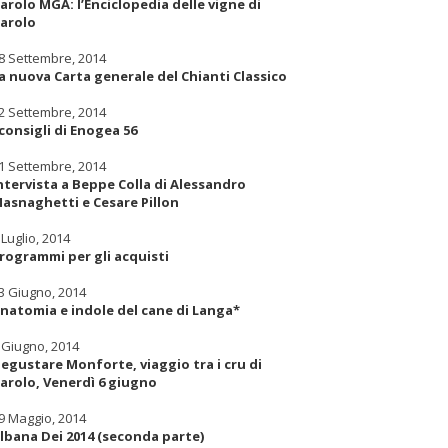
arolo MGA: l’Enciclopedia delle vigne di
arolo
8 Settembre, 2014
a nuova Carta generale del Chianti Classico
2 Settembre, 2014
 consigli di Enogea 56
1 Settembre, 2014
ntervista a Beppe Colla di Alessandro
asnaghetti e Cesare Pillon
 Luglio, 2014
rogrammi per gli acquisti
3 Giugno, 2014
natomia e indole del cane di Langa*
 Giugno, 2014
egustare Monforte, viaggio tra i cru di
arolo, Venerdì 6 giugno
9 Maggio, 2014
lbana Dei 2014 (seconda parte)