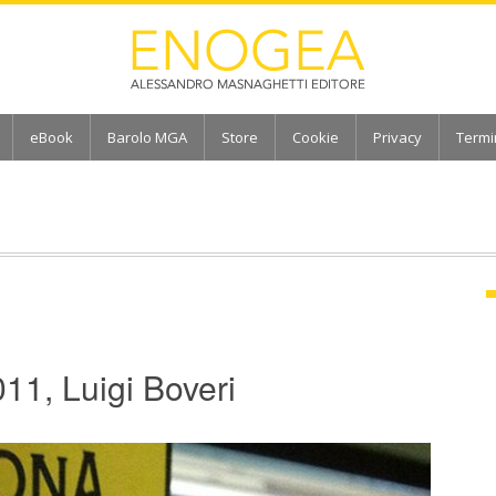
eBook
Barolo MGA
Store
Cookie
Privacy
Termi
11, Luigi Boveri