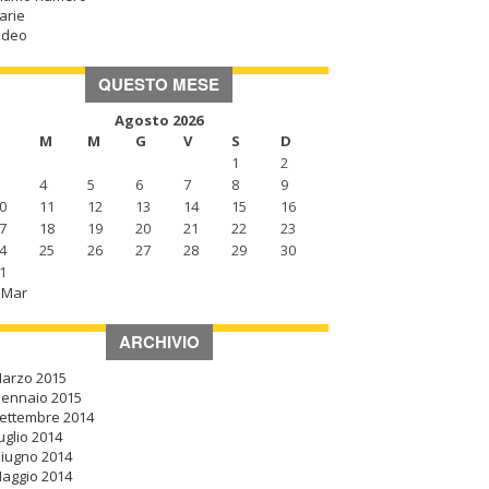
arie
ideo
QUESTO MESE
Agosto 2026
M
M
G
V
S
D
1
2
4
5
6
7
8
9
0
11
12
13
14
15
16
7
18
19
20
21
22
23
4
25
26
27
28
29
30
1
 Mar
ARCHIVIO
arzo 2015
ennaio 2015
ettembre 2014
uglio 2014
iugno 2014
aggio 2014