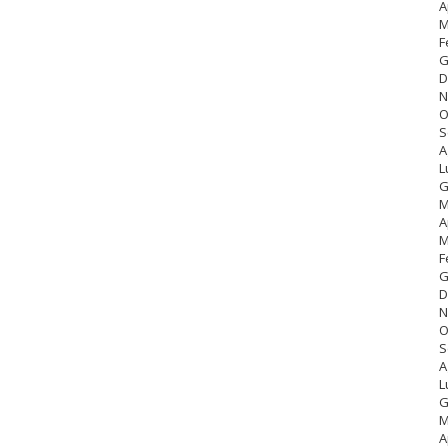
A
M
F
G
D
N
O
S
A
L
G
M
A
M
F
G
D
N
O
S
A
L
G
M
A