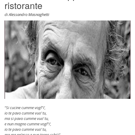
ristorante
di
Alessandro Masnaghetti
“Si cucine cumme vogl”i’,
io te pavo cumme vuo’ tu,
ma si pavo cumme vuo’ tu,
e nun magno cumme vogl”i’,
io te pavo cumme vuo’ tu,
ma me nn’esco e nun torno cchiù”