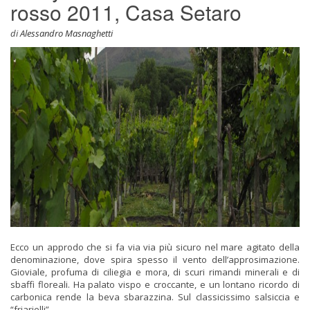
rosso 2011, Casa Setaro
di
Alessandro Masnaghetti
Ecco un approdo che si fa via via più sicuro nel mare agitato della
denominazione, dove spira spesso il vento dell’approsimazione.
Gioviale, profuma di ciliegia e mora, di scuri rimandi minerali e di
sbaffi floreali. Ha palato vispo e croccante, e un lontano ricordo di
carbonica rende la beva sbarazzina. Sul classicissimo salsiccia e
“friarielli”.