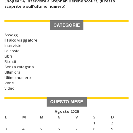
Enogea 54, intervista a Stephan Derenoncourt, (il resto
scopritelo sull’ultimo numero)
CATEGORIE
Assaggi
Il Falco viaggiatore
Interviste
Le soste
Libri
Ritratti
Senza categoria
Ultim'ora
Ultimo numero
Varie
video
QUESTO MESE
Agosto 2026
L
M
M
G
V
S
D
1
2
3
4
5
6
7
8
9