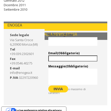
Gennaio 2012
Dicembre 2011
Settembre 2010
ENOGEA
CONTATTI / ISCRIVITI ALLA NEWSLETTER
Sede legale
Nome e cognome
Via Santa Croce
6,20900 Monza (MI)
Tel
Email
(Obbligatorio)
+39.039.2302601
Fax
+39.0546.40275
Messaggio
(Obbligatorio)
E-mail
info@enogea.it
P.IVA
02297220960
0 di 600 numero massimo di
caratteri
Le tue preferenze relative alla privacy