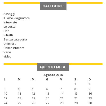
CATEGORIE
Assaggi
Il Falco viaggiatore
Interviste
Le soste
Libri
Ritratti
Senza categoria
Ultim'ora
Ultimo numero
Varie
video
QUESTO MESE
Agosto 2026
L
M
M
G
V
S
D
1
2
3
4
5
6
7
8
9
10
11
12
13
14
15
16
17
18
19
20
21
22
23
24
25
26
27
28
29
30