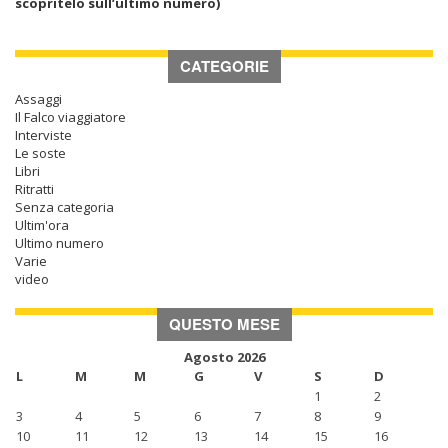
scopritelo sull’ultimo numero)
CATEGORIE
Assaggi
Il Falco viaggiatore
Interviste
Le soste
Libri
Ritratti
Senza categoria
Ultim'ora
Ultimo numero
Varie
video
QUESTO MESE
Agosto 2026
L
M
M
G
V
S
D
1
2
3
4
5
6
7
8
9
10
11
12
13
14
15
16