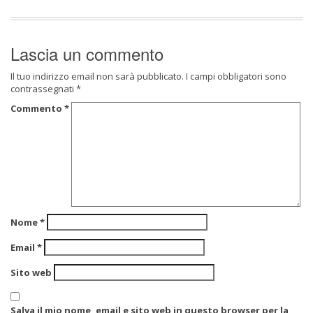
Lascia un commento
Il tuo indirizzo email non sarà pubblicato.
I campi obbligatori sono
contrassegnati
*
Commento
*
Nome
*
Email
*
Sito web
Salva il mio nome, email e sito web in questo browser per la