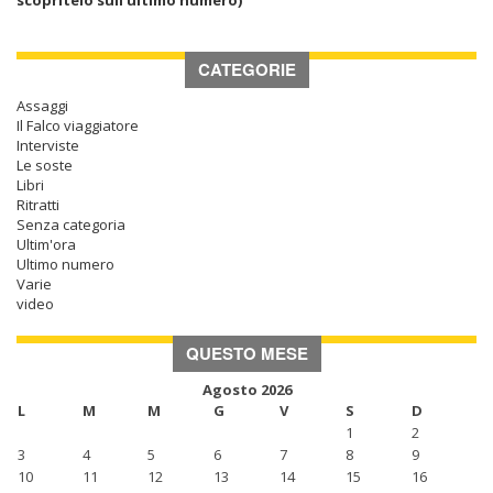
scopritelo sull’ultimo numero)
CATEGORIE
Assaggi
Il Falco viaggiatore
Interviste
Le soste
Libri
Ritratti
Senza categoria
Ultim'ora
Ultimo numero
Varie
video
QUESTO MESE
Agosto 2026
L
M
M
G
V
S
D
1
2
3
4
5
6
7
8
9
10
11
12
13
14
15
16