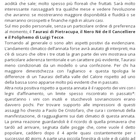
acidità che sale; molto spesso più floreali che fruttati. Sarà molto
interessante riassaggiarli tra qualche mese e vedere l’evoluzione
che avranno: se mostreranno maggiore disponibilità e fluidità o se
rimarranno circospetti e finanche rigidi in alcuni casi.
Sul mio podio personale, senza un particolare ordine di preferenza
al momento, il
Taurasi di Pietracupa
,
il Nero Né de Il Cancelliere
e il Poliphemo di Luigi Tecce
.
Tornando al generale ci sono altri aspetti positivi da evidenziare.
L’andamento climatico dell’annata forse avrà aiutato gli interpreti, ma
c’è di sicuro che oltre i tre citati la gran parte dei vini mostrava una
particolare aderenza territoriale e un carattere più evidente, Taurasi
meno condizionati da un modello o una confezione. Per chi ha
maggiore dimestichezza con l’aglianico e questa tipologia le
differenze di un Taurasi dell’alta valle del Calore rispetto ad uno
della bassa sono apparse molto più evidenti che in passato.
Altra nota positiva rispetto a questa annata è il rapporto dei vini con i
legni d’affinamento, un limite spesso riscontrato in passato*:
quest’anno i vini con inutili e stucchevoli sovraincisioni erano
davvero pochi. Per trovare supporto alle impressioni di questi
assaggi ho chiesto a Paolo De Cristofaro, che cura i contenuti della
manifestazione, di ragguagliarmi sui dati climatici di questa annata.
La prima reazione guardandoli è il ricordo di quella primavera che
tardò ad arrivare, segnata dalle piogge che, come vuole il detto
popolare, caddero dopo il 4 aprile quasi costantemente per i
successivi 40 giorni. A parte una piccola finestra di sole e di caldo ad