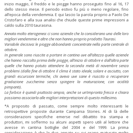
inizio maggio, il freddo e le piogge hanno proseguito fino al 16, 17
dello stesso mese. Il periodo estivo fu più o meno regolare, fino
all’epoca della vendemmia. E qui lascio la parola proprio a Paolo De
Cristofaro e alla sua analisi che chiude queste prime impressioni a
caldo sulla 2010 taurasina.
Annata molto eterogenea: ci sono aziende che la considerano una delle loro
migliori vendemmie e altre che non hanno proprio prodotto Taurasi.
Variabile decisiva: le piogge abbondanti concentrate nella parte centrale di
ottobre.
In generale sono riuscite a portare in cantina uve all’altezza quelle aziende
che hanno raccolto prima delle piogge, all’inizio di ottobre e dall’altra parte
quelle che hanno potuto attendere la seconda metà di novembre senza
problemi (dalla fine di ottobre il clima è stato ideale, solare e asciutto, con
grandi escursioni termiche, chi aveva uve sane è riuscito a recuperare
gradazione zuccherina senza spingere la maturazione, con acidità
pimpanti).
La forbice è quindi piuttosto ampia, anche se un’impronta fresca e chiara
possiamo associarla alle migliori interpretazioni di questo millesimo.
*A proposito di passato, come sempre molto interessanti le
retrospettive proposte durante Campania Stories. Al di là delle
considerazioni specifiche emerse nel dibattito tra stampa e
produttori, mi soffermo su alcuni aspetti spero utili al lettore che
avesse in cantina bottiglie del 2004 e del 1999. La prima
considerazione è che le due annate su cui erano maturate molte