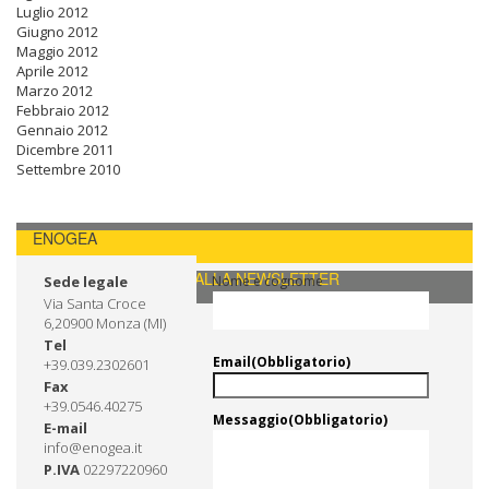
Luglio 2012
Giugno 2012
Maggio 2012
Aprile 2012
Marzo 2012
Febbraio 2012
Gennaio 2012
Dicembre 2011
Settembre 2010
ENOGEA
CONTATTI / ISCRIVITI ALLA NEWSLETTER
Sede legale
Nome e cognome
Via Santa Croce
6,20900 Monza (MI)
Tel
Email
(Obbligatorio)
+39.039.2302601
Fax
+39.0546.40275
Messaggio
(Obbligatorio)
E-mail
info@enogea.it
P.IVA
02297220960