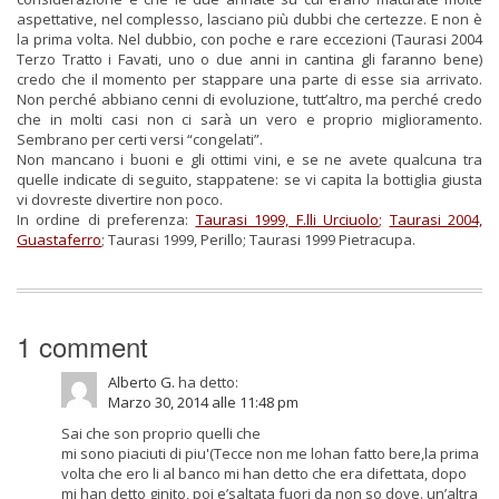
aspettative, nel complesso, lasciano più dubbi che certezze. E non è
la prima volta. Nel dubbio, con poche e rare eccezioni (Taurasi 2004
Terzo Tratto i Favati, uno o due anni in cantina gli faranno bene)
credo che il momento per stappare una parte di esse sia arrivato.
Non perché abbiano cenni di evoluzione, tutt’altro, ma perché credo
che in molti casi non ci sarà un vero e proprio miglioramento.
Sembrano per certi versi “congelati”.
Non mancano i buoni e gli ottimi vini, e se ne avete qualcuna tra
quelle indicate di seguito, stappatene: se vi capita la bottiglia giusta
vi dovreste divertire non poco.
In ordine di preferenza:
Taurasi 1999, F.lli Urciuolo
;
Taurasi 2004,
Guastaferro
; Taurasi 1999, Perillo; Taurasi 1999 Pietracupa.
1 comment
Alberto G.
ha detto:
Marzo 30, 2014 alle 11:48 pm
Sai che son proprio quelli che
mi sono piaciuti di piu'(Tecce non me lohan fatto bere,la prima
volta che ero li al banco mi han detto che era difettata, dopo
mi han detto ginito, poi e’saltata fuori da non so dove. un’altra