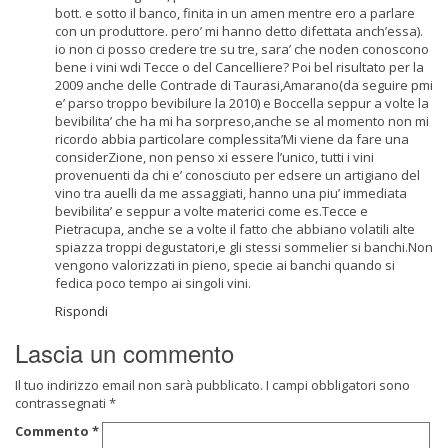
bott. e sotto il banco, finita in un amen mentre ero a parlare
con un produttore. pero’ mi hanno detto difettata anch’essa).
io non ci posso credere tre su tre, sara’ che noden conoscono
bene i vini wdi Tecce o del Cancelliere? Poi bel risultato per la
2009 anche delle Contrade di Taurasi,Amarano(da seguire pmi
e’ parso troppo bevibilure la 2010) e Boccella seppur a volte la
bevibilita’ che ha mi ha sorpreso,anche se al momento non mi
ricordo abbia particolare complessita’Mi viene da fare una
considerZione, non penso xi essere l’unico, tutti i vini
provenuenti da chi e’ conosciuto per edsere un artigiano del
vino tra auelli da me assaggiati, hanno una piu’ immediata
bevibilita’ e seppur a volte materici come es.Tecce e
Pietracupa, anche se a volte il fatto che abbiano volatili alte
spiazza troppi degustatori,e gli stessi sommelier si banchi.Non
vengono valorizzati in pieno, specie ai banchi quando si
fedica poco tempo ai singoli vini.
Rispondi
Lascia un commento
Il tuo indirizzo email non sarà pubblicato.
I campi obbligatori sono
contrassegnati
*
Commento
*