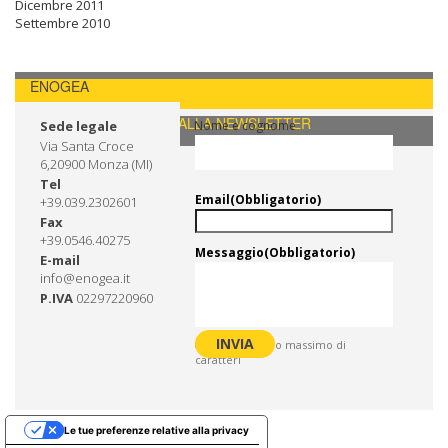
Dicembre 2011
Settembre 2010
ENOGEA
CONTATTI / ISCRIVITI ALLA NEWSLETTER
Sede legale
Nome e cognome
Via Santa Croce
6,20900 Monza (MI)
Tel
Email
(Obbligatorio)
+39.039.2302601
Fax
+39.0546.40275
Messaggio
(Obbligatorio)
E-mail
info@enogea.it
P.IVA
02297220960
0 di 600 numero massimo di
caratteri
Le tue preferenze relative alla privacy