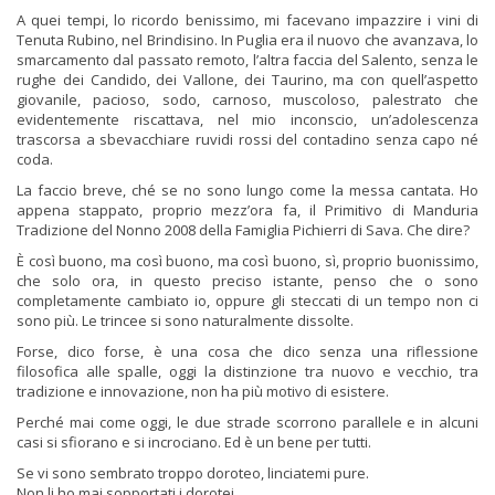
A quei tempi, lo ricordo benissimo, mi facevano impazzire i vini di
Tenuta Rubino, nel Brindisino. In Puglia era il nuovo che avanzava, lo
smarcamento dal passato remoto, l’altra faccia del Salento, senza le
rughe dei Candido, dei Vallone, dei Taurino, ma con quell’aspetto
giovanile, pacioso, sodo, carnoso, muscoloso, palestrato che
evidentemente riscattava, nel mio inconscio, un’adolescenza
trascorsa a sbevacchiare ruvidi rossi del contadino senza capo né
coda.
La faccio breve, ché se no sono lungo come la messa cantata. Ho
appena stappato, proprio mezz’ora fa, il Primitivo di Manduria
Tradizione del Nonno 2008 della Famiglia Pichierri di Sava. Che dire?
È così buono, ma così buono, ma così buono, sì, proprio buonissimo,
che solo ora, in questo preciso istante, penso che o sono
completamente cambiato io, oppure gli steccati di un tempo non ci
sono più. Le trincee si sono naturalmente dissolte.
Forse, dico forse, è una cosa che dico senza una riflessione
filosofica alle spalle, oggi la distinzione tra nuovo e vecchio, tra
tradizione e innovazione, non ha più motivo di esistere.
Perché mai come oggi, le due strade scorrono parallele e in alcuni
casi si sfiorano e si incrociano. Ed è un bene per tutti.
Se vi sono sembrato troppo doroteo, linciatemi pure.
Non li ho mai sopportati i dorotei.