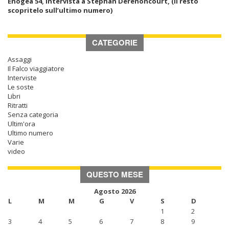
Enogea 54, intervista a Stephan Derenoncourt, (il resto
scopritelo sull’ultimo numero)
CATEGORIE
Assaggi
Il Falco viaggiatore
Interviste
Le soste
Libri
Ritratti
Senza categoria
Ultim'ora
Ultimo numero
Varie
video
QUESTO MESE
Agosto 2026
L
M
M
G
V
S
D
1
2
3
4
5
6
7
8
9