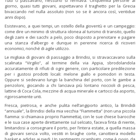
Tutti ci passavano, nessuno si fermava. Cinquemila persone al
giorno, quasi tutti giovani, aspettavano il traghetto per la Grecia
bivaccando nel nulla assoluto (non so se è ancora così, ventidue
anni dopo).
Esistevano, a quei tempi, un ostello della gioventù e un campeggio:
come dire un minimo di struttura idonea al turismo di transito, quello
degli zaini e dei sacchi a pelo, poco disposto a prenotare e pagare
una stanza d’albergo e dunque in perenne ricerca di ricoveri
economici, nonché di agile utilizzo.
Le migliaia di giovani di passaggio a Brindisi, si stravaccavano sulla
scalinata “Virgilio”, al termine della via Appia, sbrodolandola
accuratamente di rifiuti di ogni genere, con particolare predilezione
per i gustosi prodotti locali: melone giallo e pomodori in testa.
Oppure si sedevano lungo la banchina del porto, con le gambe a
penzoloni, giocando a chi lanciava più lontano noccioli di pesca,
lattine di Coca Cola, mezzine di acqua minerale e cartocci da asporto,
rigorosamente unti.
Fresca, pietrosa, e anche pulita nell’angiporto antico, la Brindidi
“annuale”, la Brindisi della mia vecchia “Fiammetta” (non una piccola
fiamma: si chiamava proprio Fiammetta), con le sue chiese barocche
e le sua case aperte direttamente sul selciato, faceva finta di niente,
limitandosi a consegnare il porto, per l’intera estate, a quella massa
di giovani senza volto, vestiti in braghe corte, canottiera modello
basket e adidas ai piedi. Un sentimento ricambiato, come è ovvio, da