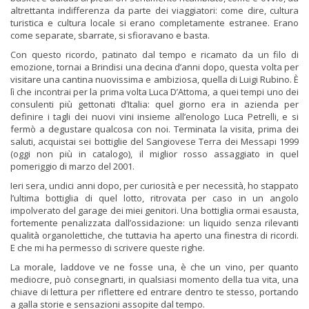
altrettanta indifferenza da parte dei viaggiatori: come dire, cultura
turistica e cultura locale si erano completamente estranee. Erano
come separate, sbarrate, si sfioravano e basta.
Con questo ricordo, patinato dal tempo e ricamato da un filo di
emozione, tornai a Brindisi una decina d’anni dopo, questa volta per
visitare una cantina nuovissima e ambiziosa, quella di Luigi Rubino. È
lì che incontrai per la prima volta Luca D’Attoma, a quei tempi uno dei
consulenti più gettonati d’Italia: quel giorno era in azienda per
definire i tagli dei nuovi vini insieme all’enologo Luca Petrelli, e si
fermò a degustare qualcosa con noi. Terminata la visita, prima dei
saluti, acquistai sei bottiglie del Sangiovese Terra dei Messapi 1999
(oggi non più in catalogo), il miglior rosso assaggiato in quel
pomeriggio di marzo del 2001.
Ieri sera, undici anni dopo, per curiosità e per necessità, ho stappato
l’ultima bottiglia di quel lotto, ritrovata per caso in un angolo
impolverato del garage dei miei genitori. Una bottiglia ormai esausta,
fortemente penalizzata dall’ossidazione: un liquido senza rilevanti
qualità organolettiche, che tuttavia ha aperto una finestra di ricordi.
E che mi ha permesso di scrivere queste righe.
La morale, laddove ve ne fosse una, è che un vino, per quanto
mediocre, può consegnarti, in qualsiasi momento della tua vita, una
chiave di lettura per riflettere ed entrare dentro te stesso, portando
a galla storie e sensazioni assopite dal tempo.