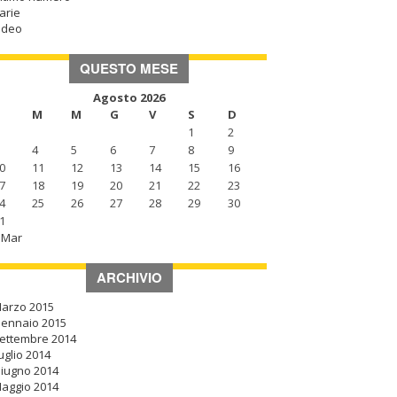
arie
ideo
QUESTO MESE
Agosto 2026
M
M
G
V
S
D
1
2
4
5
6
7
8
9
0
11
12
13
14
15
16
7
18
19
20
21
22
23
4
25
26
27
28
29
30
1
 Mar
ARCHIVIO
arzo 2015
ennaio 2015
ettembre 2014
uglio 2014
iugno 2014
aggio 2014