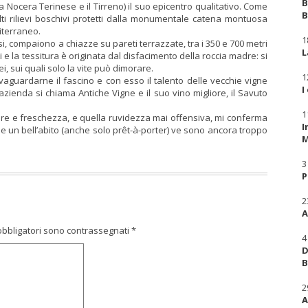
B
 Nocera Terinese e il Tirreno) il suo epicentro qualitativo. Come
B
: alti rilievi boschivi protetti dalla monumentale catena montuosa
iterraneo.
1
ssi, compaiono a chiazze su pareti terrazzate, tra i 350 e 700 metri
L
i e la tessitura è originata dal disfacimento della roccia madre: si
ei, sui quali solo la vite può dimorare.
1
lvaguardarne il fascino e con esso il talento delle vecchie vigne
I
azienda si chiama Antiche Vigne e il suo vino migliore, il Savuto
1
alore e freschezza, e quella ruvidezza mai offensiva, mi conferma
I
rne un bell’abito (anche solo prêt-à-porter) ve sono ancora troppo
M
3
P
2
A
obbligatori sono contrassegnati
*
4
D
B
2
A