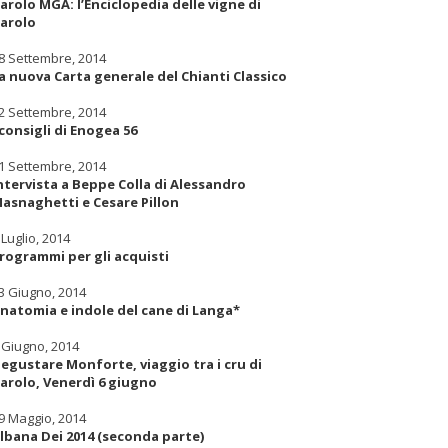
arolo MGA: l’Enciclopedia delle vigne di
arolo
8 Settembre, 2014
a nuova Carta generale del Chianti Classico
2 Settembre, 2014
 consigli di Enogea 56
1 Settembre, 2014
ntervista a Beppe Colla di Alessandro
asnaghetti e Cesare Pillon
 Luglio, 2014
rogrammi per gli acquisti
3 Giugno, 2014
natomia e indole del cane di Langa*
 Giugno, 2014
egustare Monforte, viaggio tra i cru di
arolo, Venerdì 6 giugno
9 Maggio, 2014
lbana Dei 2014 (seconda parte)