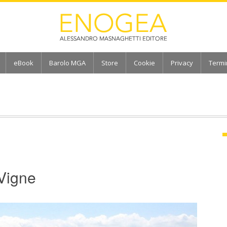
eBook
Barolo MGA
Store
Cookie
Privacy
Termi
Vigne