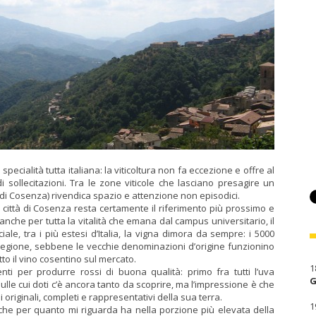
pecialità tutta italiana: la viticoltura non fa eccezione e offre al
 sollecitazioni. Tra le zone viticole che lasciano presagire un
e di Cosenza) rivendica spazio e attenzione non episodici.
città di
Cosenza resta certamente il riferimento più prossimo e
anche per tutta la vitalità che emana dal campus universitario, il
iale, tra i più estesi d’Italia, la vigna dimora da sempre: i 5000
ra regione, sebbene le vecchie denominazioni d’origine funzionino
to il vino cosentino sul mercato.
1
ti per produrre rossi di buona qualità: primo fra tutti l’uva
G
sulle cui doti c’è ancora tanto da scoprire, ma l’impressione è che
originali, completi e rappresentativi della sua terra.
1
e per quanto mi riguarda ha nella porzione più elevata della