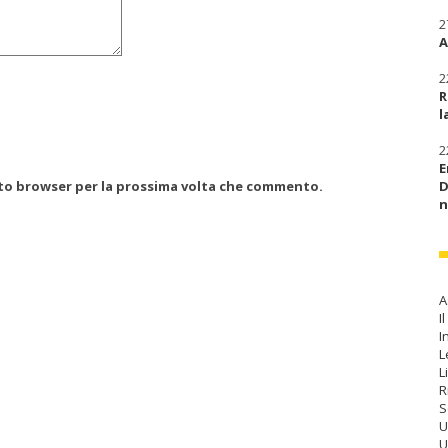
2
A
2
R
l
2
E
esto browser per la prossima volta che commento.
D
n
A
I
I
L
L
R
S
U
U