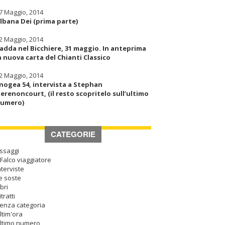
7 Maggio, 2014
lbana Dei (prima parte)
2 Maggio, 2014
adda nel Bicchiere, 31 maggio. In anteprima
a nuova carta del Chianti Classico
2 Maggio, 2014
nogea 54, intervista a Stephan
erenoncourt, (il resto scopritelo sull’ultimo
umero)
CATEGORIE
ssaggi
l Falco viaggiatore
nterviste
e soste
ibri
itratti
enza categoria
ltim'ora
ltimo numero