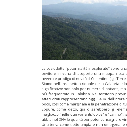
Le cosiddette “potenzialità inesplorate” sono una s
bevitore in vena di scoperte una mappa ricca di
avvenire prodigo di novità, il Cosentino (igp Terr
Siamo nell’area settentrionale della Calabria e la 
significativo: non solo per numero di abitanti, ma 
più frequentato in Calabria. Nel territorio provinc
ettari vitati rappresentano oggi il 40% dell’inte
poco, così come marginale è la penetrazione di tut
Eppure, come detto, qui ci sarebbero gli elemen
magliocco (nelle due varianti:“dolce” e “canino”), 
abbia nel DNA le qualità per poter consegnare vini 
Una terra come detto ampia e non omogena, e ch