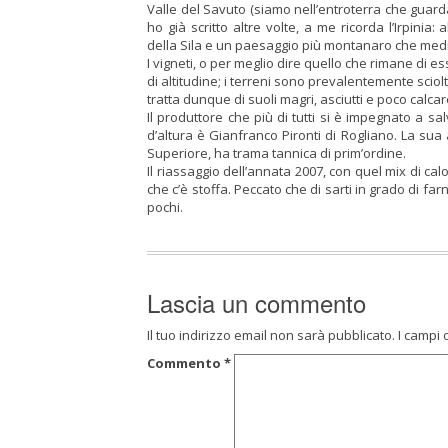
Valle del Savuto (siamo nell’entroterra che guarda
ho già scritto altre volte, a me ricorda l’Irpinia
della Sila e un paesaggio più montanaro che med
I vigneti, o per meglio dire quello che rimane di e
di altitudine; i terreni sono prevalentemente sciolt
tratta dunque di suoli magri, asciutti e poco calcar
Il produttore che più di tutti si è impegnato a sa
d’altura è Gianfranco Pironti di Rogliano. La sua 
Superiore, ha trama tannica di prim’ordine.
Il riassaggio dell’annata 2007, con quel mix di c
che c’è stoffa. Peccato che di sarti in grado di fa
pochi.
Lascia un commento
Il tuo indirizzo email non sarà pubblicato.
I campi 
Commento
*