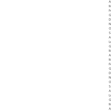
A
M
F
G
D
N
O
S
A
L
G
M
A
M
F
G
D
N
O
S
A
L
G
M
A