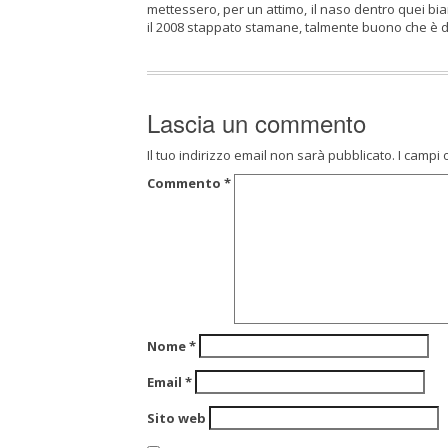
mettessero, per un attimo, il naso dentro quei bianc
il 2008 stappato stamane, talmente buono che è dif
Lascia un commento
Il tuo indirizzo email non sarà pubblicato.
I campi 
Commento
*
Nome
*
Email
*
Sito web