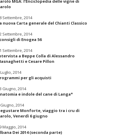
arolo MGA: l’Enciclopedia delle vigne di
arolo
8 Settembre, 2014
a nuova Carta generale del Chianti Classico
2 Settembre, 2014
 consigli di Enogea 56
1 Settembre, 2014
ntervista a Beppe Colla di Alessandro
asnaghetti e Cesare Pillon
 Luglio, 2014
rogrammi per gli acquisti
3 Giugno, 2014
natomia e indole del cane di Langa*
 Giugno, 2014
egustare Monforte, viaggio tra i cru di
arolo, Venerdì 6 giugno
9 Maggio, 2014
lbana Dei 2014 (seconda parte)