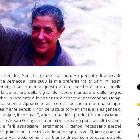
 Montenidoli, San Gimignano, Toscana. Ho pensato di dedicarle
a Vernaccia Fiore 2008, la mia preferita tra gli ultimi millesimi
nati, e se lo merita questo affetto, perché è una di quelle
sce la penombra della vigna, del lavoro manuale e delle lunghe
che il suo talento è la pazienza: è capace di assecondare i tempi
rla, servirla. Appartiene alla cerchia, per nostra fortuna sempre
 realmente sensibili, non per astuta convenienza, alle esigenze di
l sangue, insomma. È, anche, una delle produttrici che lasciano il
1
i cos’è San Gimignano, non mi verrebbero poi molti altri sistemi
G
e, e farli assaggiare, lentamente, il tempo necessario perché
nei primi minuti ne strozza l’impeto espressivo. Sì, immagino che
1
 alla Vernaccia come a un bianco di scarso interesse, se solo