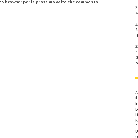
esto browser per la prossima volta che commento.
2
A
2
R
l
2
E
D
n
A
I
I
L
L
R
S
U
U