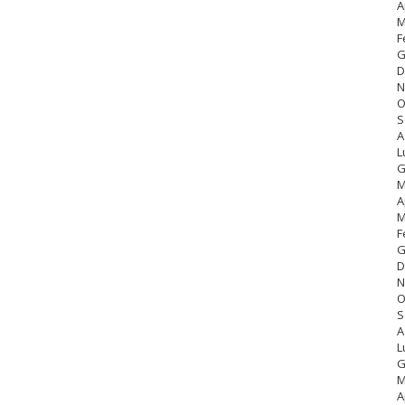
A
M
F
G
D
N
O
S
A
L
G
M
A
M
F
G
D
N
O
S
A
L
G
M
A