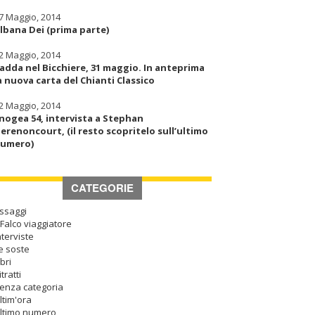
7 Maggio, 2014
lbana Dei (prima parte)
2 Maggio, 2014
adda nel Bicchiere, 31 maggio. In anteprima
a nuova carta del Chianti Classico
2 Maggio, 2014
nogea 54, intervista a Stephan
erenoncourt, (il resto scopritelo sull’ultimo
umero)
CATEGORIE
ssaggi
l Falco viaggiatore
nterviste
e soste
ibri
itratti
enza categoria
ltim'ora
ltimo numero