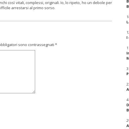
B
hi così vitali, complessi, originali. Io, lo ripeto, ho un debole per
B
ficile arrestarsi al primo sorso.
1
L
1
I
obbligatori sono contrassegnati
*
1
I
M
3
P
2
A
4
D
B
2
A