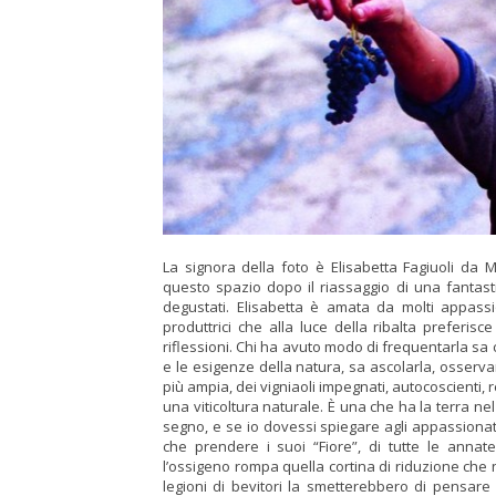
La signora della foto è Elisabetta Fagiuoli da
questo spazio dopo il riassaggio di una fantastic
degustati. Elisab
etta è amata da molti appassio
produttrici che alla luce della ribalta preferi
riflessioni. Chi ha avuto modo di frequentarla sa 
e le esigenze della natura, sa ascolarla, osserva
più ampia, dei vigniaoli impegnati, autocoscienti,
una viticoltura naturale. È una che ha la terra ne
segno, e se io dovessi spiegare agli appassionat
che prendere i suoi “Fiore”, di tutte le annat
l’ossigeno rompa quella cortina di riduzione che 
legioni di bevitori la smetterebbero di pensare