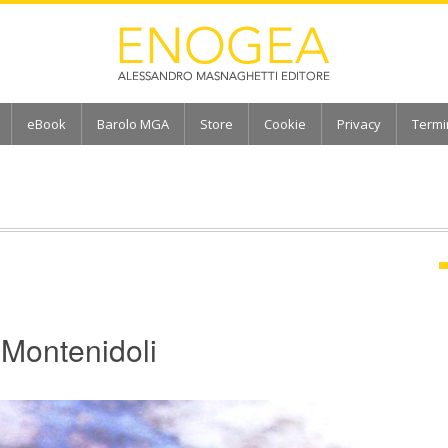
eBook
Barolo MGA
Store
Cookie
Privacy
Termi
 Montenidoli