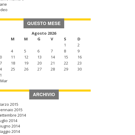
arie
ideo
QUESTO MESE
Agosto 2026
M
M
G
V
S
D
1
2
4
5
6
7
8
9
0
11
12
13
14
15
16
7
18
19
20
21
22
23
4
25
26
27
28
29
30
1
 Mar
ARCHIVIO
arzo 2015
ennaio 2015
ettembre 2014
uglio 2014
iugno 2014
aggio 2014